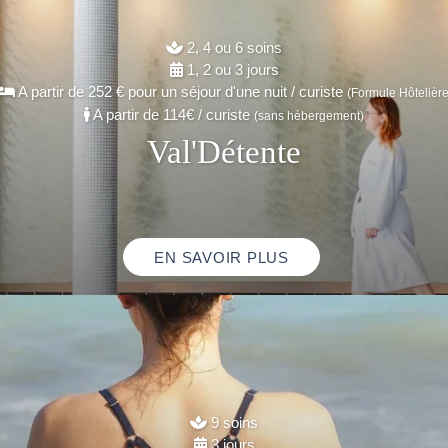
2, 4 ou 6 soins
1, 2 ou 3 jours
A partir de
252 € pour un séjour d'une nuit
/ curiste
(Formule Hôtelière
A partir de
114€
/ curiste
(sans hébergement)
Val'Détente
EN SAVOIR PLUS
9 soins
3 jours