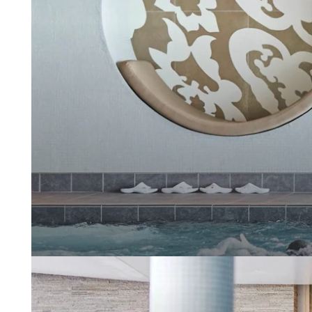
GALERIE PHOTOS
BROCHURES
ACCÈS & CONTACT
BON À SAVOIR
WEB CAM PLÉNEUF
RÉSEAUX SOCIAUX