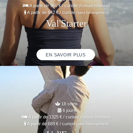
A partir de
960 €
/ curiste
(Formule Hôtelière)
A partir de
642 €
/ curiste
(sans hébergement)
Val'Starter
EN SAVOIR PLUS
18 soins
6 jours
A partir de
1325 €
/ curiste
(Formule Hôtelière)
A partir de
689 €
/ curiste
(sans hébergement)