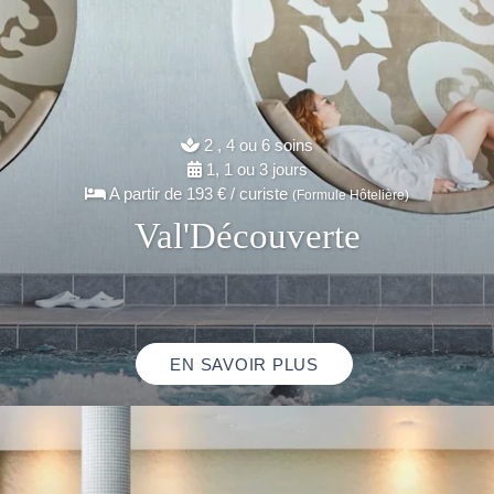
2 , 4 ou 6 soins
1, 1 ou 3 jours
A partir de
193 €
/ curiste
(Formule Hôtelière)
Val'Découverte
EN SAVOIR PLUS