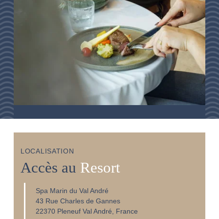
LOCALISATION
Accès au
Resort
Spa Marin du Val André
43 Rue Charles de Gannes
22370 Pleneuf Val André, France