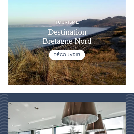
TOURISME
Destination
Bretagne Nord
DÉCOUVRIR
ACCUEIL
HÉBERGEMENTS
THALASSO
RESTAURANT
SÉMINAIRES
ACTIVITÉS & TOURISME
GALERIE PHOTOS
BONS PLANS