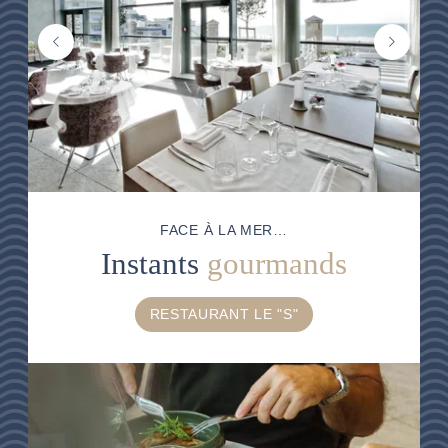
BONS CADEAUX
BROCHURES
ACCÈS & CONTACT
BON À SAVOIR
WEB CAM PLÉNEUF
RÉSEAUX SOCIAUX
FACE À LA MER…
Instants
gourmands
RESTAURANT LE "S"