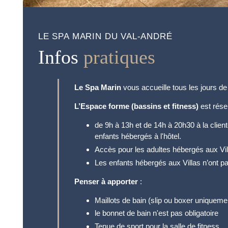
GALERIE PHOTOS
BROCHURES
LE SPA MARIN DU VAL-ANDRÉ
Infos
pratiques
ACCÈS & CONTACT
BON À SAVOIR
Le Spa Marin
vous accueille tous les jours de
WEB CAM PLÉNEUF
L’Espace forme (bassins et fitness)
est rése
RÉSEAUX SOCIAUX
de 9h à 13h et de 14h à 20h30 à la client
enfants hébergés à l'hôtel.
Accès pour les adultes hébergés aux Vil
Les enfants hébergés aux Villas n’ont p
Penser à apporter
:
Maillots de bain (slip ou boxer uniquem
le bonnet de bain n'est pas obligatoire
Tenue de sport pour la salle de fitness