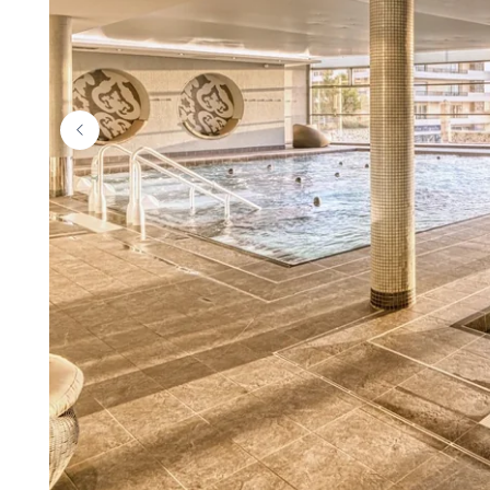
ACCUEIL
HÉBERGEMENTS
THALASSO
RESTAURANT
SÉMINAIRES
ACTIVITÉS & TOURISME