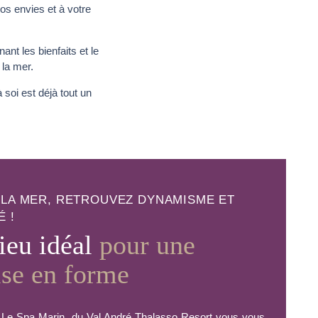
s envies et à votre
t les bienfaits et le
 la mer.
soi est déjà tout un
 LA MER, RETROUVEZ DYNAMISME ET
É !
ieu idéal
pour une
se en forme
Le Spa Marin du Val André Thalasso Resort vous vous