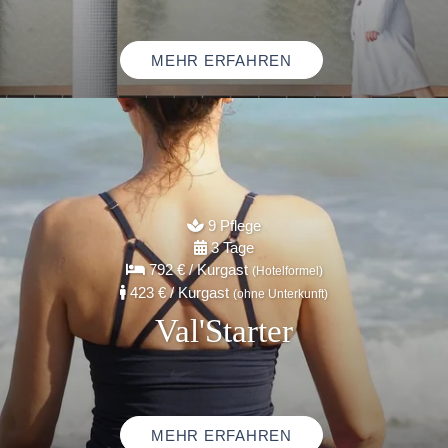
MEHR ERFAHREN
9 Pflege
3 Tage
792 €
/ Kurgast
(Hotelformel)
423 €
/ Kurgast
(ohne Unterkunft)
Val'Starter
MEHR ERFAHREN