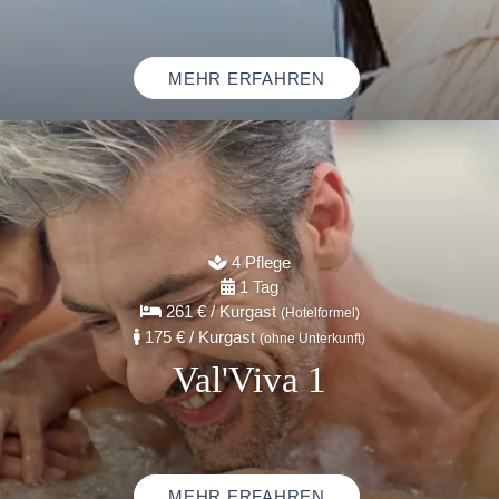
MEHR ERFAHREN
4 Pflege
1 Tag
261 €
/ Kurgast
(Hotelformel)
175 €
/ Kurgast
(ohne Unterkunft)
Val'Viva 1
MEHR ERFAHREN