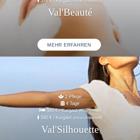
570 €
/ Kurgast
(ohne Unterkunft)
Val'Beauté
MEHR ERFAHREN
2 Pflege
4 Tage
980 €
/ Kurgast
(Hotelformel)
580 €
/ Kurgast
(ohne Unterkunft)
Val'Silhouette