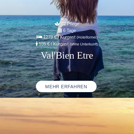
12 Pflege
6 Tage
1279 €
/ Kurgast
(Hotelformel)
595 €
/ Kurgast
(ohne Unterkunft)
Val'Bien Etre
MEHR ERFAHREN