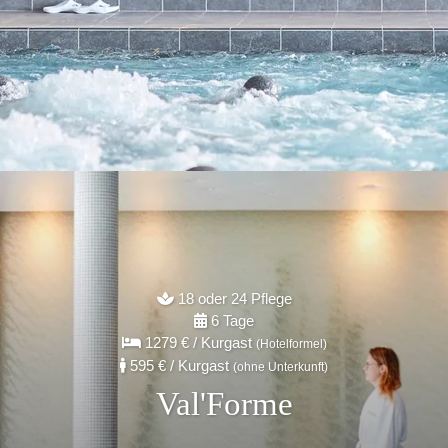
18 oder 24 Pflege
6 Tage
1279 €
/ Kurgast
(Hotelformel)
595 €
/ Kurgast
(ohne Unterkunft)
Val'Forme