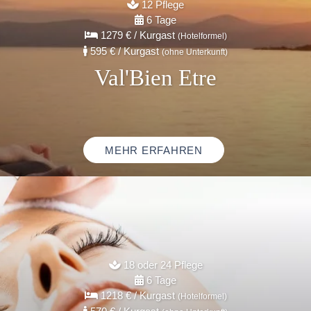
12 Pflege
6 Tage
1279 €
/ Kurgast
(Hotelformel)
595 €
/ Kurgast
(ohne Unterkunft)
Val'Bien Etre
MEHR ERFAHREN
18 oder 24 Pflege
6 Tage
1218 €
/ Kurgast
(Hotelformel)