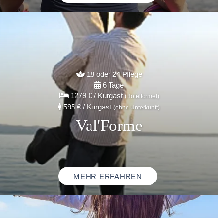
18 oder 24 Pflege
6 Tage
1279 €
/ Kurgast
(Hotelformel)
595 €
/ Kurgast
(ohne Unterkunft)
Val'Forme
MEHR ERFAHREN