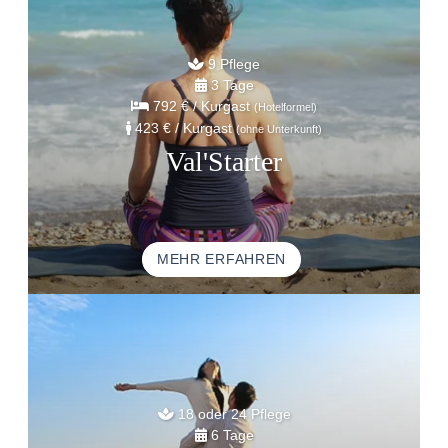
9 Pflege
3 Tage
792 €
/ Kurgast
(Hotelformel)
423 €
/ Kurgast
(ohne Unterkunft)
Val'Starter
MEHR ERFAHREN
18 oder 24 Pflege
6 Tage