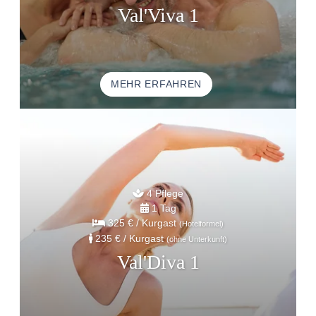
GESCHENKGUTSCHEINE
Val'Viva 1
BROCHURES
ACCESS AND CONTACTS
GUT ZU WISSEN
MEHR ERFAHREN
4 Pflege
1 Tag
325 €
/ Kurgast
(Hotelformel)
235 €
/ Kurgast
(ohne Unterkunft)
Val'Diva 1