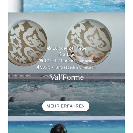
18 oder 24 Pflege
6 Tage
1279 €
/ Kurgast
(Hotelformel)
595 €
/ Kurgast
(ohne Unterkunft)
Val'Forme
MEHR ERFAHREN