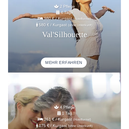
2 Pflege
4 Tage
980 €
/ Kurgast
(Hotelformel)
580 €
/ Kurgast
(ohne Unterkunft)
Val'Silhouette
STARTSEITE
MEHR ERFAHREN
UNTERKUNFT
THALASSO
RESTAURANT
SEMINAR
AKTIVITÄTEN UND TOURISMUS
4 Pflege
FOTOGALERIE
1 Tag
261 €
/ Kurgast
(Hotelformel)
GUTE ANGEBOTE
175 €
/ Kurgast
(ohne Unterkunft)