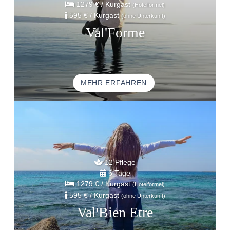
1279 €
/ Kurgast
(Hotelformel)
595 €
/ Kurgast
(ohne Unterkunft)
Val'Forme
MEHR ERFAHREN
12 Pflege
6 Tage
1279 €
/ Kurgast
(Hotelformel)
595 €
/ Kurgast
(ohne Unterkunft)
Val'Bien Etre