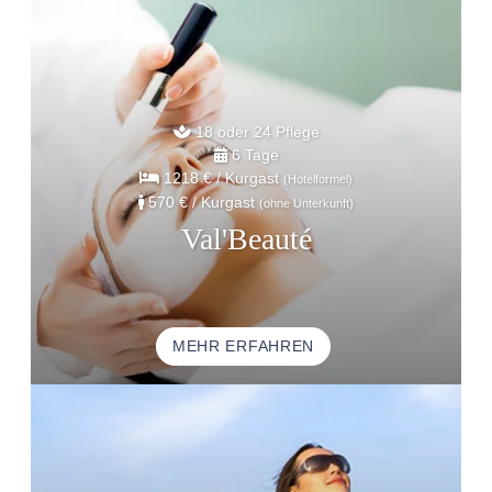
18 oder 24 Pflege
6 Tage
1218 €
/ Kurgast
(Hotelformel)
570 €
/ Kurgast
(ohne Unterkunft)
Val'Beauté
MEHR ERFAHREN