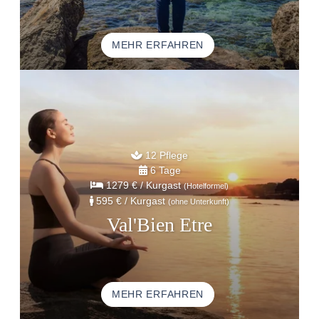
MEHR ERFAHREN
12 Pflege
6 Tage
1279 €
/ Kurgast
(Hotelformel)
595 €
/ Kurgast
(ohne Unterkunft)
Val'Bien Etre
MEHR ERFAHREN