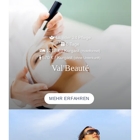
18 oder 24 Pflege
6 Tage
1218 €
/ Kurgast
(Hotelformel)
570 €
/ Kurgast
(ohne Unterkunft)
Val'Beauté
MEHR ERFAHREN