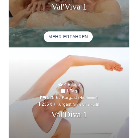
GESCHENKGUTSCHEINE
Val'Viva 1
BROCHURES
ACCESS AND CONTACTS
GUT ZU WISSEN
MEHR ERFAHREN
4 Pflege
1 Tag
325 €
/ Kurgast
(Hotelformel)
235 €
/ Kurgast
(ohne Unterkunft)
Val'Diva 1