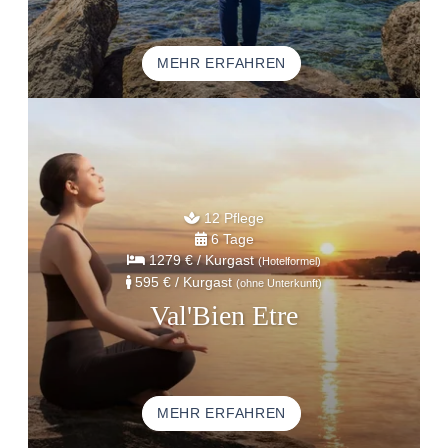
MEHR ERFAHREN
12 Pflege
6 Tage
1279 €
/ Kurgast
(Hotelformel)
595 €
/ Kurgast
(ohne Unterkunft)
Val'Bien Etre
MEHR ERFAHREN