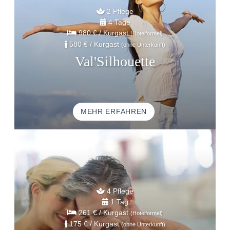
2 Pflege
4 Tage
980 €
/ Kurgast
(Hotelformel)
580 €
/ Kurgast
(ohne Unterkunft)
Val'Silhouette
STARTSEITE
MEHR ERFAHREN
UNTERKUNFT
THALASSO
RESTAURANT
SEMINAR
AKTIVITÄTEN UND TOURISMUS
4 Pflege
FOTOGALERIE
1 Tag
261 €
/ Kurgast
(Hotelformel)
GUTE ANGEBOTE
175 €
/ Kurgast
(ohne Unterkunft)