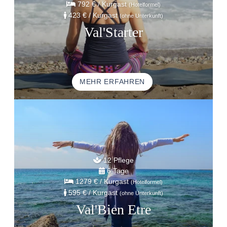
792 €
/ Kurgast
(Hotelformel)
423 €
/ Kurgast
(ohne Unterkunft)
Val'Starter
MEHR ERFAHREN
12 Pflege
6 Tage
1279 €
/ Kurgast
(Hotelformel)
595 €
/ Kurgast
(ohne Unterkunft)
Val'Bien Etre