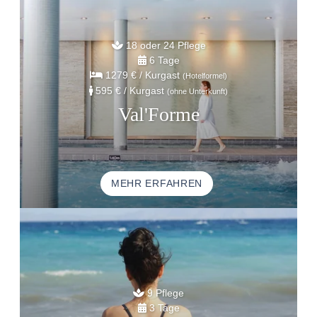
18 oder 24 Pflege
6 Tage
1279 €
/ Kurgast
(Hotelformel)
595 €
/ Kurgast
(ohne Unterkunft)
Val'Forme
MEHR ERFAHREN
9 Pflege
3 Tage