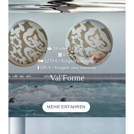
18 oder 24 Pflege
6 Tage
1279 €
/ Kurgast
(Hotelformel)
595 €
/ Kurgast
(ohne Unterkunft)
Val'Forme
MEHR ERFAHREN